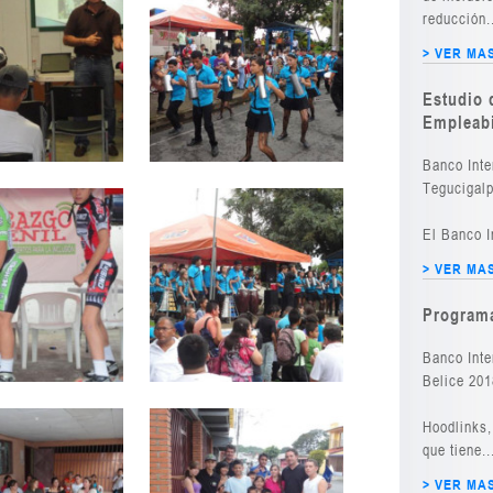
reducción.
> VER MA
Estudio 
Empleabi
Banco Inte
Tegucigalp
El Banco I
> VER MA
Programa
Banco Inte
Belice 201
Hoodlinks,
que tiene..
> VER MA