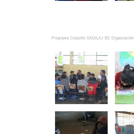
Programa Conjunto SAQILAJ´BE Organzación 